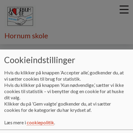
Hornum skole
G
å
Vores skole
Skolens data
Skoleudviklingssamtaler
Cookieindstillinger
t
i
Skoleudviklingssamtaler
Hvis du klikker på knappen ’Accepter alle’, godkender du, at
l
vi sætter cookies til brug for statistik.
h
Hvis du klikker på knappen ’Kun nødvendige,’ sætter vi ikke
o
cookies til statistik – vi benytter dog en cookie for at huske
v
Skoleudviklingssamtalen på Hornum skole
dit valg.
e
Klikker du på ’Gem valgte’ godkender du, at vi sætter
Dokumenter
d
cookies for de kategorier du har krydset af.
i
Notat af skoleudviklingssamtaler Hornum Skole 2022.pdf
n
Læs mere i
cookiepolitik
.
d
h