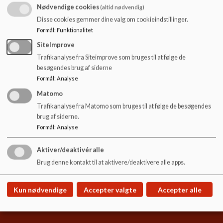
o
Referat Hornum Skole 04.12. 23 Skoleudviklingssamtale_0.pdf
Nødvendige cookies
(altid nødvendig)
l
Disse cookies gemmer dine valg om cookieindstillinger.
d
Formål
:
Funktionalitet
e
Skoleudviklingssamtale Hornum Skole 25.11 2024.pdf
t
SiteImprove
Trafikanalyse fra Siteimprove som bruges til at følge de
besøgendes brug af siderne
Skoleudviklingssamtale Hornum Skole 10. december 2025.pdf
Formål
:
Analyse
Matomo
Trafikanalyse fra Matomo som bruges til at følge de besøgendes
brug af siderne.
Formål
:
Analyse
Hornum skole
Kirkevej 23, 9600 Aars
Aktiver/deaktivér alle
Brug denne kontakt til at aktivere/deaktivere alle apps.
hornum.skole@vesthimmerland.dk
99668830
Kun nødvendige
Accepter valgte
Accepter alle
EAN NR.
5798004128480
Sitemap