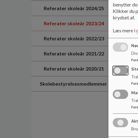
benytter dog
Referater skoleår 2024/25
Klikker du p
krydset af.
Referater skoleår 2023/24
Læs mere i
Referater skoleår 2022/23
Nød
Referater skoleår 2021/22
Dis
For
Referater skoleår 2020/21
Sit
Traf
Skolebestyrelsesmedlemmer
For
Ma
Tra
For
Akt
Brug