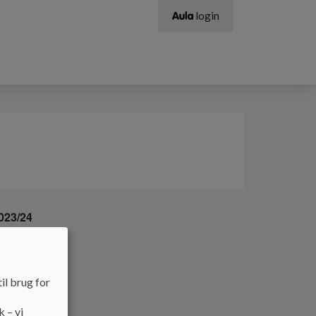
login
023/24
23/24
il brug for
k – vi