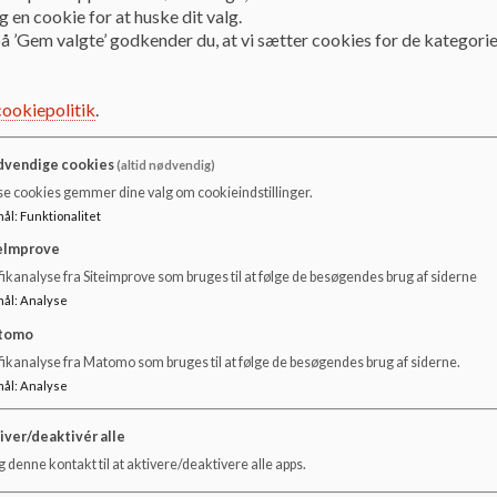
 en cookie for at huske dit valg.
Dokumenter
å ’Gem valgte’ godkender du, at vi sætter cookies for de kategorie
Referat 02.11.2023.pdf
cookiepolitik
.
Referat 07.12.2023.pdf
vendige cookies
(altid nødvendig)
se cookies gemmer dine valg om cookieindstillinger.
mål
:
Funktionalitet
Referat 09.08.2023.pdf
eImprove
ikanalyse fra Siteimprove som bruges til at følge de besøgendes brug af siderne
Referat 12.03.2024.pdf
mål
:
Analyse
tomo
fikanalyse fra Matomo som bruges til at følge de besøgendes brug af siderne.
Referat 18.06.2024.pdf
mål
:
Analyse
iver/deaktivér alle
Referat 24.01.2024.pdf
 denne kontakt til at aktivere/deaktivere alle apps.