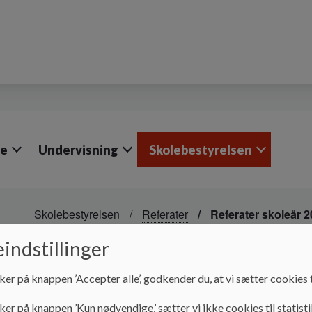
le
Undervisning
Skolebestyrelsen
Skolebestyrelsen
Referater
Referater skoleår 2
indstillinger
Referater skoleår 20
ker på knappen ’Accepter alle’, godkender du, at vi sætter cookies t
Referater skoleår 2023/24
ker på knappen ’Kun nødvendige,’ sætter vi ikke cookies til statisti