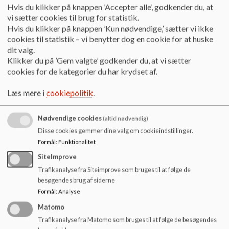
o
Hvis du klikker på knappen ’Accepter alle’, godkender du, at
som underviser i 0. klasse og er SFO
l
vi sætter cookies til brug for statistik.
pædagog fortæller således: “
Kommende og
d
Hvis du klikker på knappen ’Kun nødvendige,’ sætter vi ikke
nuværende bh.kl. har flere gange i løbet af
e
cookies til statistik – vi benytter dog en cookie for at huske
skoleåret fælles idræts-lektioner i Hallen.
t
dit valg.
Klikker du på ’Gem valgte’ godkender du, at vi sætter
Formål og udbytte:
cookies for de kategorier du har krydset af.
-motivation, lyst til og forståelse for
Læs mere i
cookiepolitik
.
bevægelse, leg og idræt.
Nødvendige cookies
(altid nødvendig)
-kendskab til skolens elever, personale,
Disse cookies gemmer dine valg om cookieindstillinger.
lokaler og faciliteter.
Formål
:
Funktionalitet
SiteImprove
-skabe relationer og styrke
Trafikanalyse fra Siteimprove som bruges til at følge de
samarbejdsevner.
”
besøgendes brug af siderne
Formål
:
Analyse
Efter nytår bytter rød gruppe og 0. klasse
Matomo
roller en formiddag om ugen. På denne
Trafikanalyse fra Matomo som bruges til at følge de besøgendes
måde får børnehavebørnene indsigt i,