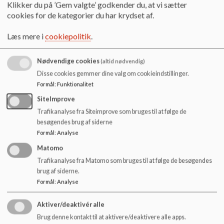
o
Klikker du på ’Gem valgte’ godkender du, at vi sætter
Referat 27.10.2025.pdf
l
cookies for de kategorier du har krydset af.
d
e
Læs mere i
cookiepolitik
.
Referat 03.12.2025.pdf
t
Nødvendige cookies
(altid nødvendig)
Disse cookies gemmer dine valg om cookieindstillinger.
Referat 28.01.2026.pdf
Formål
:
Funktionalitet
SiteImprove
Referat 09.03.2026.pdf
Trafikanalyse fra Siteimprove som bruges til at følge de
besøgendes brug af siderne
Formål
:
Analyse
Referat 21.04.2026.pdf
Matomo
Trafikanalyse fra Matomo som bruges til at følge de besøgendes
brug af siderne.
Formål
:
Analyse
Referat 28.05.2026.pdf
Aktiver/deaktivér alle
Brug denne kontakt til at aktivere/deaktivere alle apps.