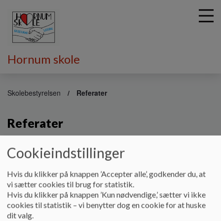
Hornum skole
G
å
Skolebestyrelsen
Referater
t
i
Referater
l
h
o
Cookieindstillinger
v
Referater*
e
Dokumenter
d
Hvis du klikker på knappen ’Accepter alle’, godkender du, at
i
vi sætter cookies til brug for statistik.
Referat 13.08.2025.pdf
n
Hvis du klikker på knappen ’Kun nødvendige,’ sætter vi ikke
d
cookies til statistik – vi benytter dog en cookie for at huske
h
dit valg.