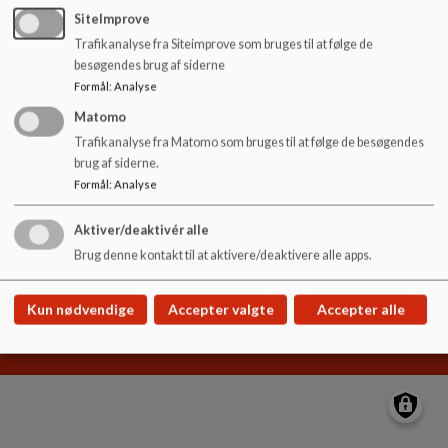
o
SiteImprove
l
Trafikanalyse fra Siteimprove som bruges til at følge de
d
Hornum skole
besøgendes brug af siderne
e
Kirkevej 23, 9600 Aars
Formål
:
Analyse
t
hornum.skole@vesthimmerland.dk
Matomo
99668830
Trafikanalyse fra Matomo som bruges til at følge de besøgendes
brug af siderne.
EAN NR.
5798004128480
Formål
:
Analyse
Sitemap
Aktiver/deaktivér alle
Brug denne kontakt til at aktivere/deaktivere alle apps.
Cookie politik
Kun nødvendige
Accepter valgte
Accepter alle