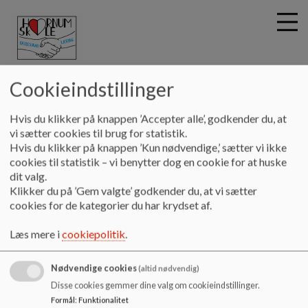
Hornum skole
Cookieindstillinger
G
Hvis du klikker på knappen ’Accepter alle’, godkender du, at
å
Vores skole
Profilskole
Interview med eleverne
vi sætter cookies til brug for statistik.
t
Hvis du klikker på knappen ’Kun nødvendige,’ sætter vi ikke
i
cookies til statistik – vi benytter dog en cookie for at huske
Interview med eleverne
l
dit valg.
h
Klikker du på ’Gem valgte’ godkender du, at vi sætter
o
cookies for de kategorier du har krydset af.
v
Interview med eleverne
e
Læs mere i
cookiepolitik
.
Dokumenter
d
i
Svar -Interview med eleverne - profil.pdf
Nødvendige cookies
n
(altid nødvendig)
d
Disse cookies gemmer dine valg om cookieindstillinger.
h
Formål
:
Funktionalitet