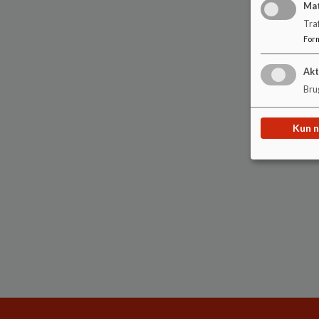
Ma
Tra
For
Akt
Brug
Kun 