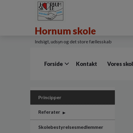
G
å
t
i
Hornum skole
l
h
o
Indsigt, udsyn og det store fællesskab
v
e
d
Forside
Kontakt
Vores sko
i
n
d
h
o
l
Principper
d
e
Referater
t
Skolebestyrelsesmedlemmer