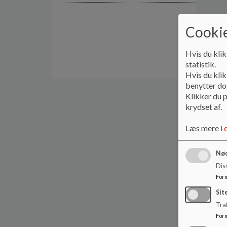
Cookie
Hvis du klik
statistik.
Hvis du klik
benytter dog
Klikker du p
krydset af.
Læs mere i
Nød
Dis
For
Sit
Traf
For