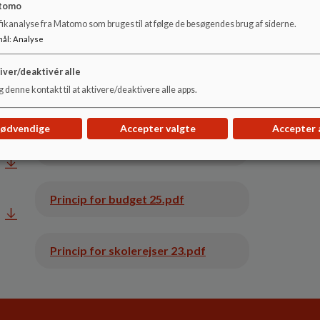
tomo
fikanalyse fra Matomo som bruges til at følge de besøgendes brug af siderne.
mål
:
Analyse
Princip for skolepatrulje 24.pdf
iver/deaktivér alle
 denne kontakt til at aktivere/deaktivere alle apps.
Skolens IT udstyr 24.pdf
nødvendige
Accepter valgte
Accepter 
Princip for klassedeling.pdf
Princip for budget 25.pdf
Princip for skolerejser 23.pdf