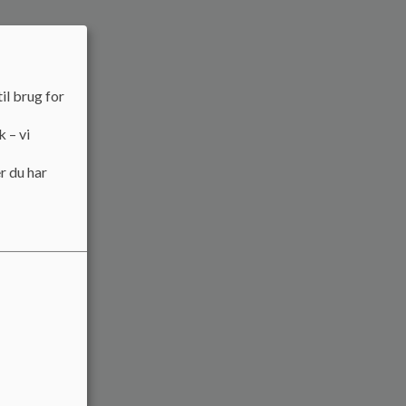
il brug for
k – vi
r du har