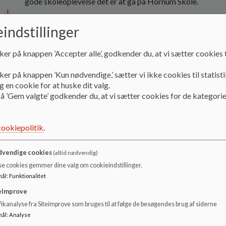
gode skoleoplevelse det er at gå på Hornum Skole.
Dokumenter
indstillinger
Skolebestyrelsen_0.pdf
ker på knappen ’Accepter alle’, godkender du, at vi sætter cookies t
ker på knappen ’Kun nødvendige,’ sætter vi ikke cookies til statisti
Fagfordeling 24.pdf
 en cookie for at huske dit valg.
å ’Gem valgte’ godkender du, at vi sætter cookies for de kategorie
Forældresamarbejde 24.pdf
cookiepolitik
.
Vikar 24.pdf
vendige cookies
(altid nødvendig)
se cookies gemmer dine valg om cookieindstillinger.
mål
:
Funktionalitet
Mobiltelefoner 24.pdf
eImprove
ikanalyse fra Siteimprove som bruges til at følge de besøgendes brug af siderne
mål
:
Analyse
Flerkulturelles medvirken i skolelivet 24.pdf