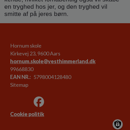
en tryghed hos jer, og den tryghed vil
smitte af på jeres børn.
Hornum skole
Kirkevej 23, 9600 Aars
hornum.skole@vesthimmerland.dk
99668830
EAN NR.
5798004128480
Sitemap
Cookie politik