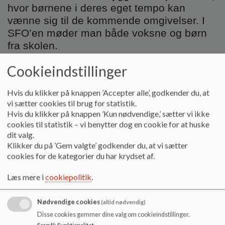
o
hvor børnene i deres eget tempo kan
l
vænne sig til de kommende omgivelser. I
d
SFO’en møder man både voksne og børn
e
fra skolen.
t
Cookieindstillinger
I maj/juni måned vil der blive fundet datoer,
Hvis du klikker på knappen ’Accepter alle’, godkender du, at
hvor børnehavebørnene vil blive afleveret i
vi sætter cookies til brug for statistik.
SFO’en tre gange og deltage i 0. klasses
Hvis du klikker på knappen ’Kun nødvendige,’ sætter vi ikke
cookies til statistik – vi benytter dog en cookie for at huske
morgenbånd, og hentet i SFO’en tre gange.
dit valg.
Det bliver seks gange i alt, hvor
Klikker du på ’Gem valgte’ godkender du, at vi sætter
børnehavebørnene, sammen med deres
cookies for de kategorier du har krydset af.
pædagog, får lov til at opleve hvordan
dagen starter i SFO’en og ligeledes
Læs mere i
cookiepolitik
.
hvordan den afsluttes. Børnehavebørnene
lærer derved systemerne og reglerne i
Nødvendige cookies
(altid nødvendig)
SFO’en at kende, derudover får de også
Disse cookies gemmer dine valg om cookieindstillinger.
Formål
:
Funktionalitet