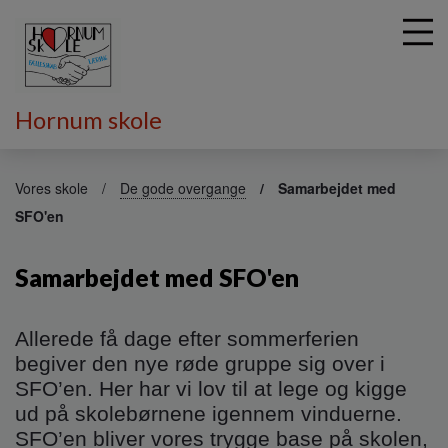
Hornum skole
G
å
Vores skole
De gode overgange
Samarbejdet med
t
SFO'en
i
l
h
Samarbejdet med SFO'en
o
v
e
Allerede få dage efter sommerferien
d
begiver den nye røde gruppe sig over i
i
SFO’en. Her har vi lov til at lege og kigge
n
ud på skolebørnene igennem vinduerne.
d
h
SFO’en bliver vores trygge base på skolen,