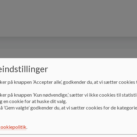
le
Undervisning
Skolebestyrelsen
indstillinger
ker på knappen ’Accepter alle’, godkender du, at vi sætter cookies t
ker på knappen ’Kun nødvendige,’ sætter vi ikke cookies til statisti
 en cookie for at huske dit valg.
å ’Gem valgte’ godkender du, at vi sætter cookies for de kategorie
ision for børn- og Ungepo
cookiepolitik
.
el for vores syn på Børn- og Ungepolitikken i VHK