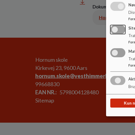
Nød
Dokumenter
Dis
For
Sit
Traf
For
Ma
Hornum skole
Tra
For
Kirkevej 23, 9600 Aars
hornum.skole@vesthimmerland.dk
Akt
99668830
Brug
EAN NR.
5798004128480
Sitemap
Kun 