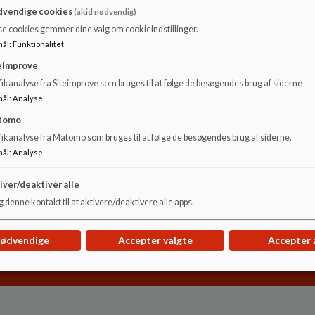
vendige cookies
(altid nødvendig)
se cookies gemmer dine valg om cookieindstillinger.
Hornum Multihus version dec 2021_0.pdf
mål
:
Funktionalitet
eImprove
ikanalyse fra Siteimprove som bruges til at følge de besøgendes brug af siderne
mål
:
Analyse
tomo
fikanalyse fra Matomo som bruges til at følge de besøgendes brug af siderne.
mål
:
Analyse
iver/deaktivér alle
 denne kontakt til at aktivere/deaktivere alle apps.
nødvendige
Accepter valgte
Accepter 