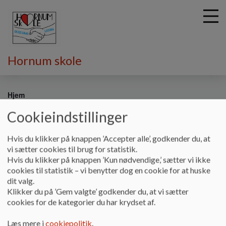
Hornum skole
G
å
Hjem
t
Cookieindstillinger
i
Sådan har eleverne det på Hornum
l
h
Hvis du klikker på knappen ’Accepter alle’, godkender du, at
Skole
o
vi sætter cookies til brug for statistik.
v
Hvis du klikker på knappen ’Kun nødvendige,’ sætter vi ikke
e
cookies til statistik – vi benytter dog en cookie for at huske
På Facebook findes en rigtig flot video om Hornum Skole.
d
dit valg.
Heri kan I se, hvordan hverdagen er for eleverne på Hornum
i
Klikker du på ’Gem valgte’ godkender du, at vi sætter
Skole.
n
cookies for de kategorier du har krydset af.
d
Se filmen på dette
link
h
Læs mere i
cookiepolitik
.