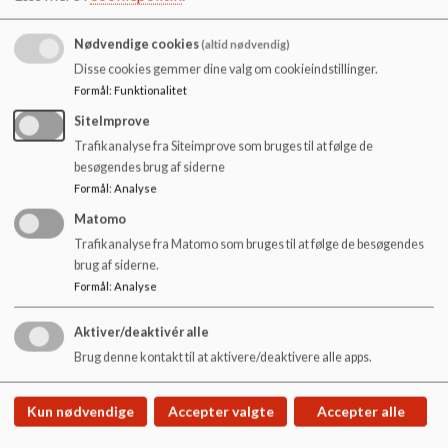
o
l
Nødvendige cookies
(altid nødvendig)
d
e
Disse cookies gemmer dine valg om cookieindstillinger.
t
Formål
:
Funktionalitet
SiteImprove
Trafikanalyse fra Siteimprove som bruges til at følge de
besøgendes brug af siderne
Formål
:
Analyse
Matomo
Trafikanalyse fra Matomo som bruges til at følge de besøgendes
brug af siderne.
Formål
:
Analyse
Aktiver/deaktivér alle
Hornum skole
Brug denne kontakt til at aktivere/deaktivere alle apps.
Kirkevej 23, 9600 Aars
hornum.skole@vesthimmerland.dk
Kun nødvendige
Accepter valgte
Accepter alle
99668830
EAN NR.
5798004128480