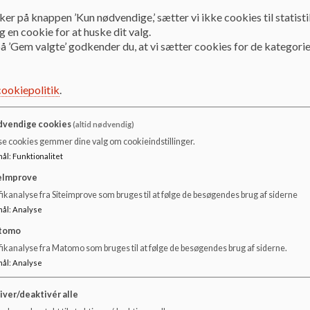
ker på knappen ’Kun nødvendige,’ sætter vi ikke cookies til statisti
l vi kendes på?
 en cookie for at huske dit valg.
å ’Gem valgte’ godkender du, at vi sætter cookies for de kategorie
er eleverne i undervisningen forskellige læringsrum.
cookiepolitik
.
len en køkkenhave, som eleverne er med til at passe og bliver under
s affald i affaldsspande, som kan bruges til kompost i køkkenhave
kale. Melorme farm.
vendige cookies
(altid nødvendig)
se cookies gemmer dine valg om cookieindstillinger.
mål
:
Funktionalitet
eImprove
ikanalyse fra Siteimprove som bruges til at følge de besøgendes brug af siderne
mål
:
Analyse
tomo
fikanalyse fra Matomo som bruges til at følge de besøgendes brug af siderne.
mål
:
Analyse
iver/deaktivér alle