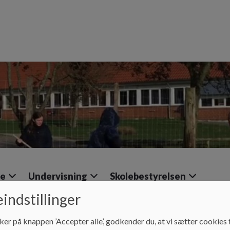
le
Undervisning
Skolebestyrelsen
indstillinger
ker på knappen ’Accepter alle’, godkender du, at vi sætter cookies t