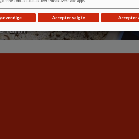
 denne kontakt til at aktivere/deaktivere alle apps.
nødvendige
Accepter valgte
Accepter 