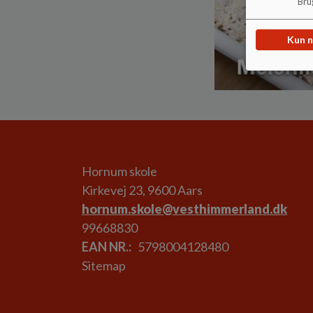
Brug
Kun 
Hornum skole
Kirkevej 23, 9600 Aars
hornum.skole@vesthimmerland.dk
99668830
EAN NR.
5798004128480
Sitemap