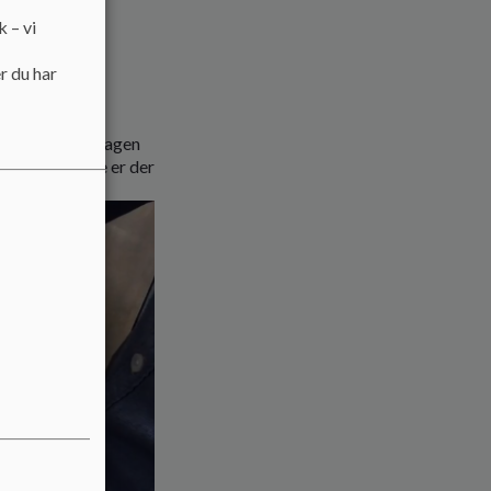
k – vi
r du har
vist i. I hverdagen
rne. Endvidere er der