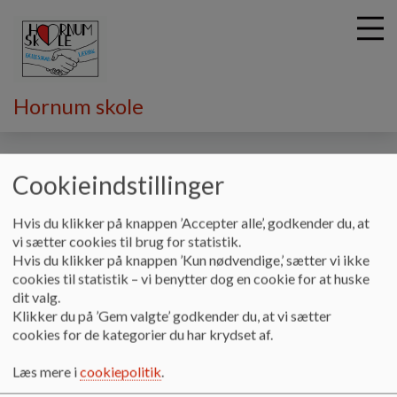
Hornum skole
G
å
Hjem
Cookieindstillinger
t
i
Hornum modellen
l
Hvis du klikker på knappen ’Accepter alle’, godkender du, at
h
vi sætter cookies til brug for statistik.
o
Hvis du klikker på knappen ’Kun nødvendige,’ sætter vi ikke
I Hornum børnehave bliver der sat særligt
v
cookies til statistik – vi benytter dog en cookie for at huske
e
fokus på broen imellem børnehave og
dit valg.
d
Klikker du på ’Gem valgte’ godkender du, at vi sætter
skole. For at gøre denne bro sikker at
i
cookies for de kategorier du har krydset af.
befærde sig på, har Hornum børnehave
n
skabt et tæt samarbejde med skolen, hvor
d
Læs mere i
cookiepolitik
.
fokus har været at gøre skolen til et trygt
h