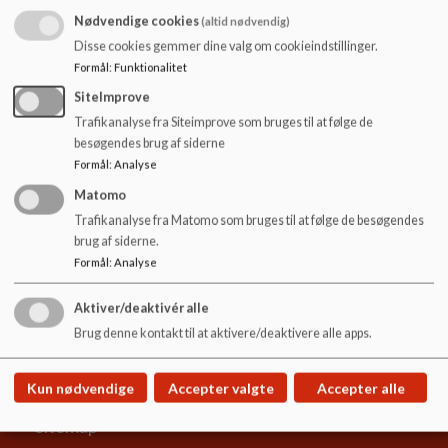
o
sted for de kommende skolebørn. Formålet
Nødvendige cookies
(altid nødvendig)
l
er at få børn skoleparate og klar til
Disse cookies gemmer dine valg om cookieindstillinger.
d
indlæring. Dette samarbejde med skolen er
Formål
:
Funktionalitet
e
netop muligt i Hornums lille samfund, og
t
SiteImprove
det skal man selvfølgelig drage nytte af.
Trafikanalyse fra Siteimprove som bruges til at følge de
besøgendes brug af siderne
Læs yderligere om Hornum modellen på
Formål
:
Analyse
dette
link
Matomo
Trafikanalyse fra Matomo som bruges til at følge de besøgendes
brug af siderne.
Formål
:
Analyse
Hornum skole
Aktiver/deaktivér alle
Kirkevej 23, 9600 Aars
Brug denne kontakt til at aktivere/deaktivere alle apps.
hornum.skole@vesthimmerland.dk
99668830
Kun nødvendige
Accepter valgte
Accepter alle
EAN NR.
5798004128480
Sitemap